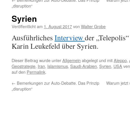
„disruption“
Syrien
Veröffentlicht am
1. August 2017
von
Walter Grobe
Ausführliches
Interview
der „Telepolis“
Karin Leukefeld über Syrien.
Dieser Beitrag wurde unter
Allgemein
abgelegt und mit
Aleppo
,
Geostrategie
,
Iran
,
Islamismus
,
Saudi-Arabien
,
Syrien
,
USA
vers
auf den
Permalink
.
←
Bemerkungen zur Auto-Debatte. Das Prinzip
Warum jetzt
„disruption“