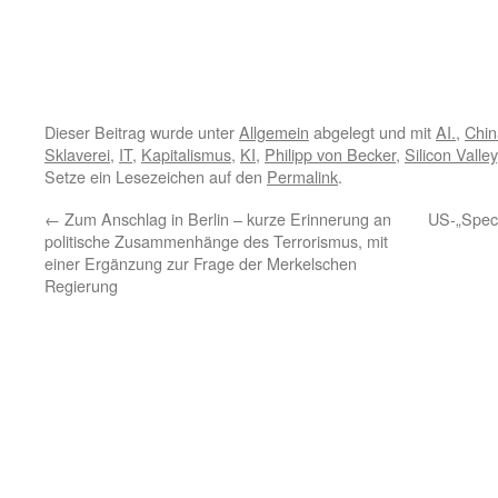
Dieser Beitrag wurde unter
Allgemein
abgelegt und mit
AI.
,
Chin
Sklaverei
,
IT
,
Kapitalismus
,
KI
,
Philipp von Becker
,
Silicon Valley
Setze ein Lesezeichen auf den
Permalink
.
←
Zum Anschlag in Berlin – kurze Erinnerung an
US-„Speci
politische Zusammenhänge des Terrorismus, mit
einer Ergänzung zur Frage der Merkelschen
Regierung