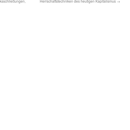
ksschließungen,
Herrschaftstechniken des heutigen Kapitalismus
→