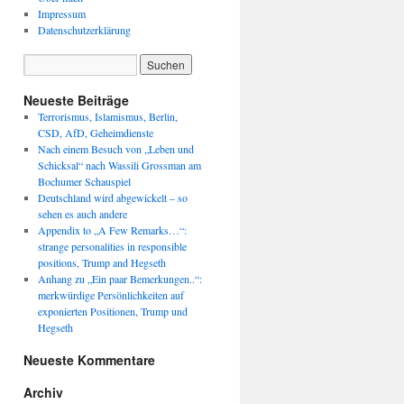
Impressum
Datenschutzerklärung
Neueste Beiträge
Terrorismus, Islamismus, Berlin,
CSD, AfD, Geheimdienste
Nach einem Besuch von „Leben und
Schicksal“ nach Wassili Grossman am
Bochumer Schauspiel
Deutschland wird abgewickelt – so
sehen es auch andere
Appendix to „A Few Remarks…“:
strange personalities in responsible
positions, Trump and Hegseth
Anhang zu „Ein paar Bemerkungen..“:
merkwürdige Persönlichkeiten auf
exponierten Positionen, Trump und
Hegseth
Neueste Kommentare
Archiv