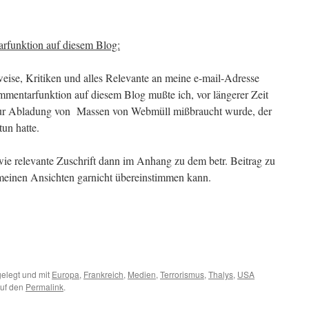
rfunktion auf diesem Blog:
eise, Kritiken und alles Relevante an meine e-mail-Adresse
mmentarfunktion auf diesem Blog mußte ich, vor längerer Zeit
ie zur Abladung von Massen von Webmüll mißbraucht wurde, der
tun hatte.
wie relevante Zuschrift dann im Anhang zu dem betr. Beitrag zu
 meinen Ansichten garnicht übereinstimmen kann.
elegt und mit
Europa
,
Frankreich
,
Medien
,
Terrorismus
,
Thalys
,
USA
auf den
Permalink
.