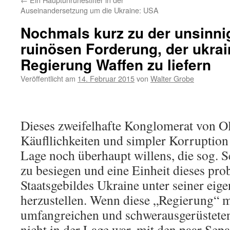
Auseinandersetzung um die Ukraine: USA
Nochmals kurz zu der unsinnig
ruinösen Forderung, der ukra
Regierung Waffen zu liefern
Veröffentlicht am
14. Februar 2015
von
Walter Grobe
Dieses zweifelhafte Konglomerat von Ol
Käufllichkeiten und simpler Korruption 
Lage noch überhaupt willens, die sog. S
zu besiegen und eine Einheit dieses pr
Staatsgebildes Ukraine unter seiner ei
herzustellen. Wenn diese „Regierung“ m
umfangreichen und schwerausgerüstete
nicht in der Lage war, mit den paar Sep