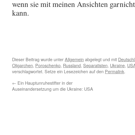
wenn sie mit meinen Ansichten garnich
kann.
Dieser Beitrag wurde unter
Allgemein
abgelegt und mit
Deutsch
Oligarchen
,
Poroschenko
,
Russland
,
Separatisten
,
Ukraine
,
US
verschlagwortet. Setze ein Lesezeichen auf den
Permalink
.
←
Ein Hauptunruhestifter in der
Auseinandersetzung um die Ukraine: USA