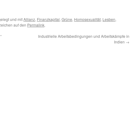
elegt und mit
Allianz
,
Finanzkapital
,
Grüne
,
Homosexualität
,
Lesben
,
ezeichen auf den
Permalink
.
“
Industrielle Arbeitsbedingungen und Arbeitskämpfe in
Indien
→