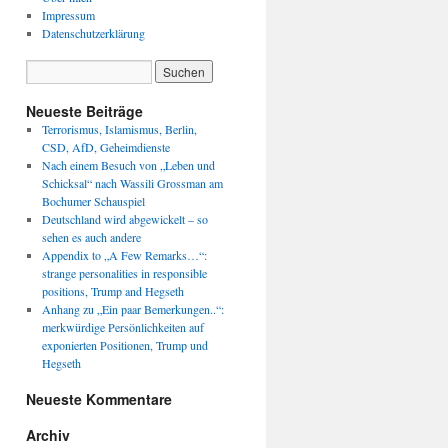
Impressum
Datenschutzerklärung
Neueste Beiträge
Terrorismus, Islamismus, Berlin,
CSD, AfD, Geheimdienste
Nach einem Besuch von „Leben und
Schicksal“ nach Wassili Grossman am
Bochumer Schauspiel
Deutschland wird abgewickelt – so
sehen es auch andere
Appendix to „A Few Remarks…“:
strange personalities in responsible
positions, Trump and Hegseth
Anhang zu „Ein paar Bemerkungen..“:
merkwürdige Persönlichkeiten auf
exponierten Positionen, Trump und
Hegseth
Neueste Kommentare
Archiv