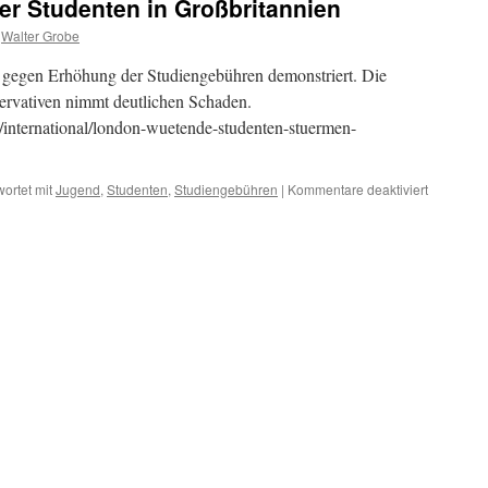
er Studenten in Großbritannien
Walter Grobe
gegen Erhöhung der Studiengebühren demonstriert. Die
servativen nimmt deutlichen Schaden.
k/international/london-wuetende-studenten-stuermen-
für
ortet mit
Jugend
,
Studenten
,
Studiengebühren
|
Kommentare deaktiviert
Energisch
Proteste
der
Studenten
in
Großbrita