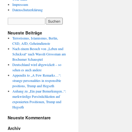
Impressum
Datenschutzerklärung
Neueste Beiträge
Terrorismus, Islamismus, Berlin,
CSD, AfD, Geheimdienste
Nach einem Besuch von „Leben und
Schicksal“ nach Wassili Grossman am
Bochumer Schauspiel
Deutschland wird abgewickelt – so
sehen es auch andere
Appendix to „A Few Remarks…“:
strange personalities in responsible
positions, Trump and Hegseth
Anhang zu „Ein paar Bemerkungen..“:
merkwürdige Persönlichkeiten auf
exponierten Positionen, Trump und
Hegseth
Neueste Kommentare
Archiv