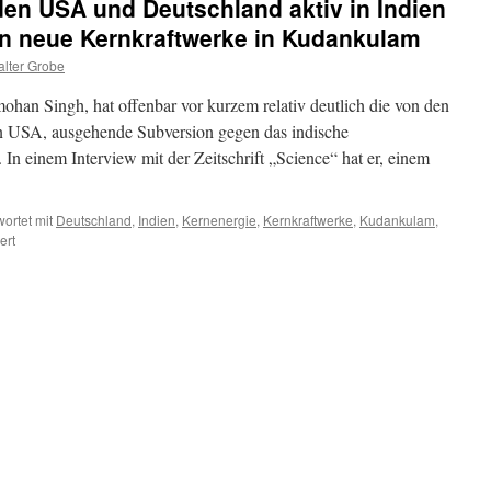
 den USA und Deutschland aktiv in Indien
en neue Kernkraftwerke in Kudankulam
lter Grobe
ohan Singh, hat offenbar vor kurzem relativ deutlich die von den
 USA, ausgehende Subversion gegen das indische
n einem Interview mit der Zeitschrift „Science“ hat er, einem
ortet mit
Deutschland
,
Indien
,
Kernenergie
,
Kernkraftwerke
,
Kudankulam
,
für
ert
Politische
Kräfte
aus
den
USA
und
Deutschland
aktiv
in
Indien
bei
der