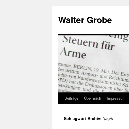
Zum
Inhalt
Walter Grobe
springen
Beiträge
Über mich
Impressum
Singh
Schlagwort-Archiv: