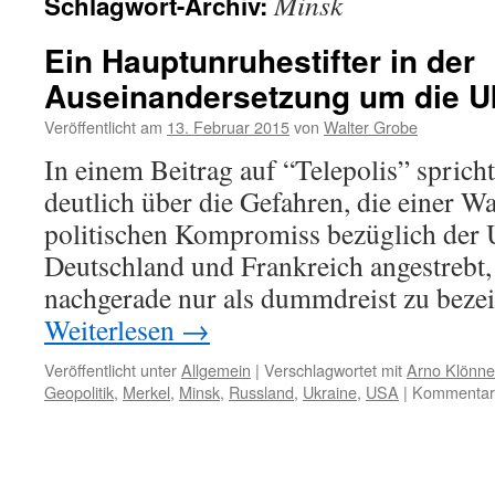
Minsk
Schlagwort-Archiv:
Ein Hauptunruhestifter in der
Auseinandersetzung um die U
Veröffentlicht am
13. Februar 2015
von
Walter Grobe
In einem Beitrag auf “Telepolis” sprich
deutlich über die Gefahren, die einer W
politischen Kompromiss bezüglich der U
Deutschland und Frankreich angestrebt,
nachgerade nur als dummdreist zu bez
Weiterlesen
→
Veröffentlicht unter
Allgemein
|
Verschlagwortet mit
Arno Klönne
Geopolitik
,
Merkel
,
Minsk
,
Russland
,
Ukraine
,
USA
|
Kommentare