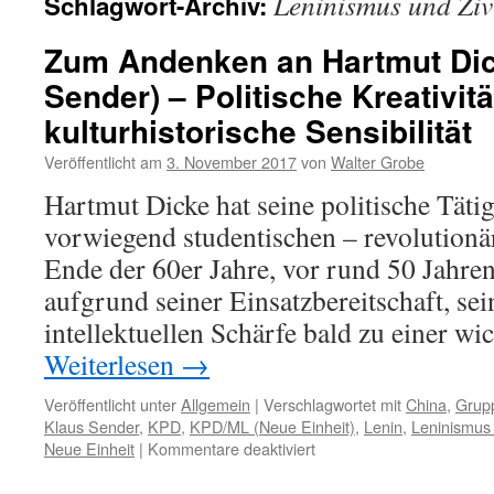
Leninismus und Zivi
Schlagwort-Archiv:
Zum Andenken an Hartmut Dic
Sender) – Politische Kreativit
kulturhistorische Sensibilität
Veröffentlicht am
3. November 2017
von
Walter Grobe
Hartmut Dicke hat seine politische Tät
vorwiegend studentischen – revolution
Ende der 60er Jahre, vor rund 50 Jahr
aufgrund seiner Einsatzbereitschaft, sei
intellektuellen Schärfe bald zu einer w
Weiterlesen
→
Veröffentlicht unter
Allgemein
|
Verschlagwortet mit
China
,
Grup
Klaus Sender
,
KPD
,
KPD/ML (Neue Einheit)
,
Lenin
,
Leninismus 
für
Neue Einheit
|
Kommentare deaktiviert
Zum
Andenken