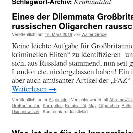
Kriminalität
Schlagwort-Archiv:
Eines der Dilemmata Großbrit
russischen Oligarchen rauss
Veröffentlicht am
16. März 2018
von
Walter Grobe
Keine leichte Aufgabe für Großbritanni
kriminellen Eliten“ zu identifizieren u
sich, aus Russland stammend, nun seit g
London etc. niedergelassen haben! Ein i
aber auch amüsanter Artikel der „FAZ“
Weiterlesen
→
Veröffentlicht unter
Allgemein
|
Verschlagwortet mit
Abramowits
Großbritannien
,
Korruption
,
Kriminalität
,
May
,
Oligarchen
,
Putin
für
Usmanowitsch
|
Kommentare deaktiviert
Eines
der
Dilemmata