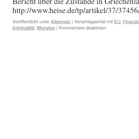
Bericht über die Zustände in Griechenl
http://www.heise.de/tp/artikel/37/3745
Veröffentlicht unter
Allgemein
|
Verschlagwortet mit
EU
,
Finanzk
für
Kriminalität
,
Migration
|
Kommentare deaktiviert
Aktueller
Bericht
Griechenland
–
Geldmangel,
Kriminalität,
Migration