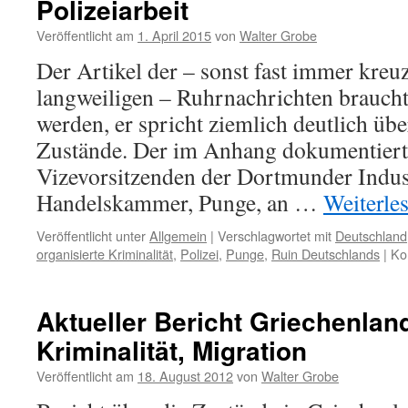
Polizeiarbeit
in
NRW,
Veröffentlicht am
1. April 2015
von
Walter Grobe
und
Der Artikel der – sonst fast immer kre
was
für
langweiligen – Ruhrnachrichten brauch
ein
werden, er spricht ziemlich deutlich übe
Polizeipräsident
in
Zustände. Der im Anhang dokumentierte
Köln?
Vizevorsitzenden der Dortmunder Indus
Handelskammer, Punge, an …
Weiterle
Veröffentlicht unter
Allgemein
|
Verschlagwortet mit
Deutschland
organisierte Kriminalität
,
Polizei
,
Punge
,
Ruin Deutschlands
|
Ko
Aktueller Bericht Griechenlan
Kriminalität, Migration
Veröffentlicht am
18. August 2012
von
Walter Grobe