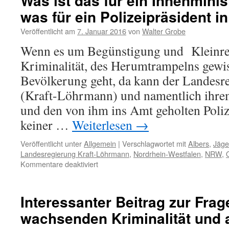
Was ist das für ein Innenmini
Großbritanniens
was für ein Polizeipräsident i
–
die
Veröffentlicht am
7. Januar 2016
von
Walter Grobe
russischen
Oligarchen
Wenn es um Begünstigung und Kleinred
rausschmeißen?
Kriminalität, des Herumtrampelns gewis
Bevölkerung geht, da kann der Landes
(Kraft-Löhrmann) und namentlich ihrem
und den von ihm ins Amt geholten Polize
keiner …
Weiterlesen
→
Veröffentlicht unter
Allgemein
|
Verschlagwortet mit
Albers
,
Jäge
Landesregierung Kraft-Löhrmann
,
Nordrhein-Westfalen
,
NRW
,
für
Kommentare deaktiviert
Was
ist
das
Interessanter Beitrag zur Frag
für
wachsenden Kriminalität un
ein
Innenminister