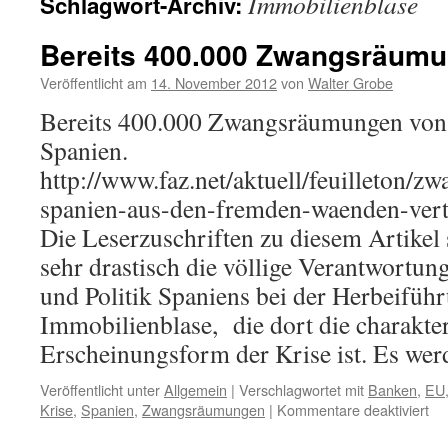
Immobilienblase
Schlagwort-Archiv:
Bereits 400.000 Zwangsräumu
Veröffentlicht am
14. November 2012
von
Walter Grobe
Bereits 400.000 Zwangsräumungen vo
Spanien.
http://www.faz.net/aktuell/feuilleton/
spanien-aus-den-fremden-waenden-ver
Die Leserzuschriften zu diesem Artikel 
sehr drastisch die völlige Verantwortun
und Politik Spaniens bei der Herbeifüh
Immobilienblase, die dort die charakter
Erscheinungsform der Krise ist. Es w
Veröffentlicht unter
Allgemein
|
Verschlagwortet mit
Banken
,
EU
für
Krise
,
Spanien
,
Zwangsräumungen
|
Kommentare deaktiviert
Ber