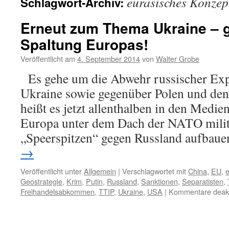
eurasisches Konzep
Schlagwort-Archiv:
Erneut zum Thema Ukraine – 
Spaltung Europas!
Veröffentlicht am
4. September 2014
von
Walter Grobe
Es gehe um die Abwehr russischer Expa
Ukraine sowie gegenüber Polen und den 
heißt es jetzt allenthalben in den Medi
Europa unter dem Dach der NATO milit
„Speerspitzen“ gegen Russland aufbau
→
Veröffentlicht unter
Allgemein
|
Verschlagwortet mit
China
,
EU
,
e
Geostrategie
,
Krim
,
Putin
,
Russland
,
Sanktionen
,
Separatisten
,
Freihandelsabkommen
,
TTIP
,
Ukraine
,
USA
|
Kommentare deakti