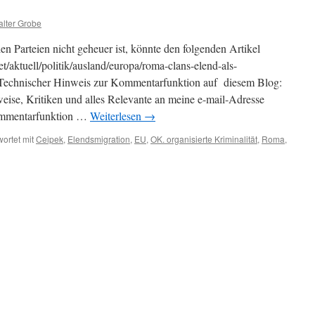
lter Grobe
n Parteien nicht geheuer ist, könnte den folgenden Artikel
et/aktuell/politik/ausland/europa/roma-clans-elend-als-
echnischer Hinweis zur Kommentarfunktion auf diesem Blog:
eise, Kritiken und alles Relevante an meine e-mail-Adresse
ommentarfunktion …
Weiterlesen
→
ortet mit
Ceipek
,
Elendsmigration
,
EU
,
OK. organisierte Kriminalität
,
Roma
,
a
a