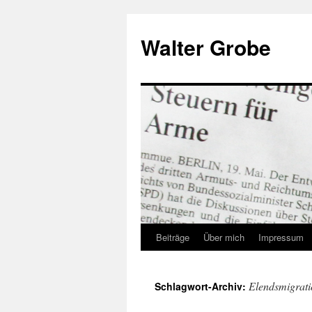
Zum
Inhalt
Walter Grobe
springen
Beiträge
Über mich
Impressum
Elendsmigrati
Schlagwort-Archiv: