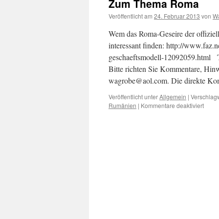
Zum Thema Roma
Veröffentlicht am
24. Februar 2013
von
Wa
Wem das Roma-Geseire der offizielle
interessant finden: http://www.faz.n
geschaeftsmodell-12092059.html T
Bitte richten Sie Kommentare, Hinw
wagrobe@aol.com. Die direkte K
Veröffentlicht unter
Allgemein
|
Verschlagw
für
Rumänien
|
Kommentare deaktiviert
Zum
Them
Rom