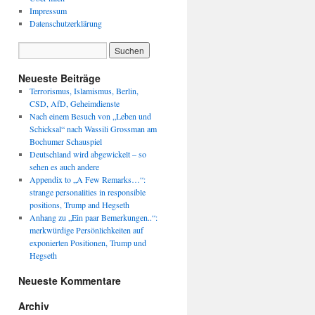
Impressum
Datenschutzerklärung
Neueste Beiträge
Terrorismus, Islamismus, Berlin,
CSD, AfD, Geheimdienste
Nach einem Besuch von „Leben und
Schicksal“ nach Wassili Grossman am
Bochumer Schauspiel
Deutschland wird abgewickelt – so
sehen es auch andere
Appendix to „A Few Remarks…“:
strange personalities in responsible
positions, Trump and Hegseth
Anhang zu „Ein paar Bemerkungen..“:
merkwürdige Persönlichkeiten auf
exponierten Positionen, Trump und
Hegseth
Neueste Kommentare
Archiv