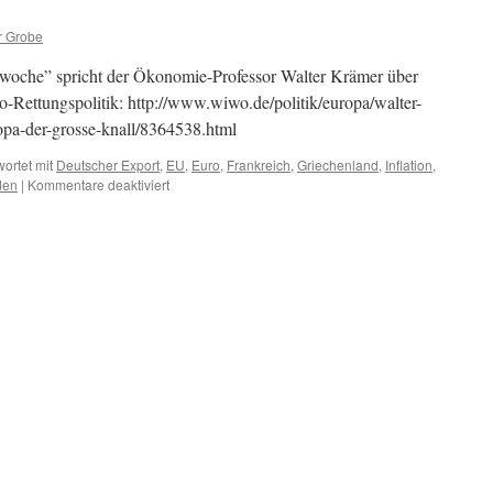
r Grobe
tswoche” spricht der Ökonomie-Professor Walter Krämer über
o-Rettungspolitik: http://www.wiwo.de/politik/europa/walter-
pa-der-grosse-knall/8364538.html
ortet mit
Deutscher Export
,
EU
,
Euro
,
Frankreich
,
Griechenland
,
Inflation
,
für
den
|
Kommentare deaktiviert
Zur
sog.
Euro-
Rettung