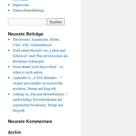
Impressum
Datenschutzerklärung
Neueste Beiträge
Terrorismus, Islamismus, Berlin,
CSD, AfD, Geheimdienste
Nach einem Besuch von „Leben und
Schicksal“ nach Wassili Grossman am
Bochumer Schauspiel
Deutschland wird abgewickelt – so
sehen es auch andere
Appendix to „A Few Remarks…“:
strange personalities in responsible
positions, Trump and Hegseth
Anhang zu „Ein paar Bemerkungen..“:
merkwürdige Persönlichkeiten auf
exponierten Positionen, Trump und
Hegseth
Neueste Kommentare
Archiv