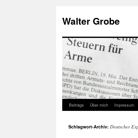
Zum
Inhalt
Walter Grobe
springen
Beiträge
Über mich
Impressum
Deutscher Exp
Schlagwort-Archiv: