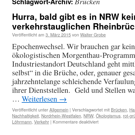
Brücken
Schlagwort-Archiv:
Hurra, bald gibt es in NRW ke
verkehrstauglichen Rheinbrü
Veröffentlicht am
3. März 2015
von
Walter Grobe
Epochenwechsel. Wir brauchen gar kei
ökologistischen Morgenthau-Programm
Industriestandort Deutschland geht mitt
selbst“ in die Brüche, oder, genauer ges
jahrzehntelange schleichende Verfaulu
ihrer Dienststellen. Geld und Stellen w
…
Weiterlesen
→
Veröffentlicht unter
Allgemein
|
Verschlagwortet mit
Brücken
,
Ha
Nachhaltigkeit
,
Nordrhein-Westfalen
,
NRW
,
Ökologismus
,
rot-gr
für
Löhrmann
,
Verkehr
|
Kommentare deaktiviert
Hurra,
bald