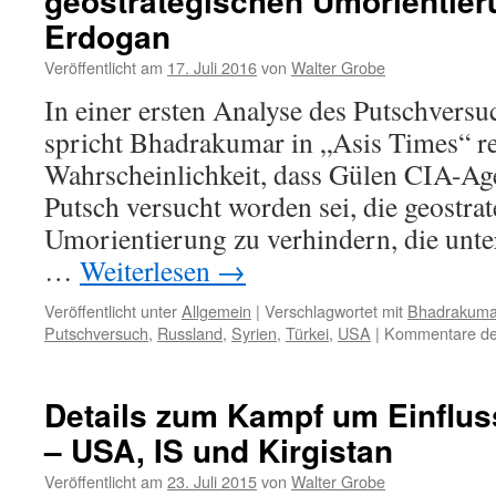
geostrategischen Umorientier
Erdogan
Veröffentlicht am
17. Juli 2016
von
Walter Grobe
In einer ersten Analyse des Putschversu
spricht Bhadrakumar in „Asis Times“ re
Wahrscheinlichkeit, dass Gülen CIA-Age
Putsch versucht worden sei, die geostra
Umorientierung zu verhindern, die unte
…
Weiterlesen
→
Veröffentlicht unter
Allgemein
|
Verschlagwortet mit
Bhadrakuma
Putschversuch
,
Russland
,
Syrien
,
Türkei
,
USA
|
Kommentare dea
Details zum Kampf um Einfluss
– USA, IS und Kirgistan
Veröffentlicht am
23. Juli 2015
von
Walter Grobe