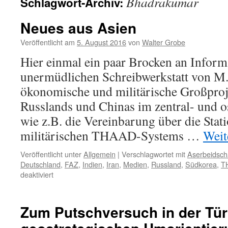
Bhadrakumar
Schlagwort-Archiv:
Neues aus Asien
Veröffentlicht am
5. August 2016
von
Walter Grobe
Hier einmal ein paar Brocken an Inform
unermüdlichen Schreibwerkstatt von M
ökonomische und militärische Großproj
Russlands und Chinas im zentral- und o
wie z.B. die Vereinbarung über die Stat
militärischen THAAD-Systems …
Weit
Veröffentlicht unter
Allgemein
|
Verschlagwortet mit
Aserbeidsc
Deutschland
,
FAZ
,
Indien
,
Iran
,
Medien
,
Russland
,
Südkorea
,
T
für
deaktiviert
Neues
aus
Asien
Zum Putschversuch in der Tür