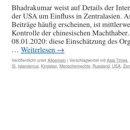
Bhadrakumar weist auf Details der Int
der USA um Einfluss in Zentralasien. A
Beiträge häufig erscheinen, ist mittlerw
Kontrolle der chinesischen Machthaber
08.01.2020: diese Einschätzung des Orga
…
Weiterlesen
→
Veröffentlicht unter
Allgemein
|
Verschlagwortet mit
Asia Times
,
IS
,
Islamismus
,
Kirgistan
,
Menschenrechte
,
Russland
,
USA
,
Zen