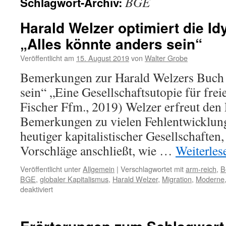
BGE
Schlagwort-Archiv:
Harald Welzer optimiert die Idy
„Alles könnte anders sein“
Veröffentlicht am
15. August 2019
von
Walter Grobe
Bemerkungen zur Harald Welzers Buch 
sein“ „Eine Gesellschaftsutopie für fre
Fischer Ffm., 2019) Welzer erfreut den 
Bemerkungen zu vielen Fehlentwicklun
heutiger kapitalistischer Gesellschaften,
Vorschläge anschließt, wie …
Weiterle
Veröffentlicht unter
Allgemein
|
Verschlagwortet mit
arm-reich
,
B
BGE
,
globaler Kapitalismus
,
Harald Welzer
,
Migration
,
Moderne
für
deaktiviert
Harald
Welzer
optimiert