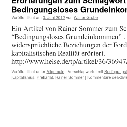
Erörterungen zum Schlagwort
die
Bedingungsloses Grundeink
Idylle
–
Veröffentlicht am
3. Juni 2012
von
Walter Grobe
Notizen
zu
Ein Artikel von Rainer Sommer zum Sc
„Alles
“Bedingungsloses Grundeinkommen” . H
könnte
anders
widersprüchliche Beziehungen der For
sein“
kapitalistischen Realität erörtert.
http://www.heise.de/tp/artikel/36/3694
Veröffentlicht unter
Allgemein
|
Verschlagwortet mit
Bedingungs
Kapitalismus
,
Prekariat
,
Rainer Sommer
|
Kommentare deaktivie