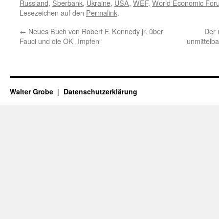
Russland
,
Sberbank
,
Ukraine
,
USA
,
WEF
,
World Economic For
Lesezeichen auf den
Permalink
.
←
Neues Buch von Robert F. Kennedy jr. über
Der 
Fauci und die OK „Impfen“
unmittelba
Walter Grobe
Datenschutzerklärung