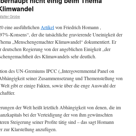
überhaupt nicht einig beim Thema
Klimwandel
alter Grobe
20 eine ausführlichen
Artikel
von Friedrich Homann ,
7%-Konsens“, der die tatsächliche gravierende Uneinigkeit der
s Thema „Menschengemachter Klimawandel“ dokumentiert. Er
 deutschen Regierung von der angeblichen Einigkeit „der
schengemachtheit des Klimawandels sehr deutlich.
ation des UN-Gremiums IPCC („Intergovernmental Panel on
Abhängigkeit seiner Zusammensetzung und Themenstellung von
elt gibt er einige Fakten, sowie über die enge Auswahl der
haftler.
ungen der Welt heißt letztlich Abhängigkeit von denen, die im
nanzkapitals bei der Verteidigung der von ihm gewünschten
teren Steigerung seiner Profite tätig sind – das sagt Homann
ier zur Klarstellung anzufügen.