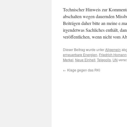
Technischer Hinweis zur Kommentar
abschalten wegen dauernden Missb
Beiträgen daher bitte an meine e.m
irgendetwas Sachliches enthält, da
veröffentlichen, wenn nicht vom Ab
Dieser Beitrag wurde unter
Allgemein
abg
erneuerbare Energien
,
Friedrich Homann
Merkel
,
Neue Einheit
,
Telepolis
,
UN
versc
←
Klage gegen das RKI