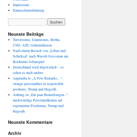
Impressum
Datenschutzerklärung
Neueste Beiträge
Terrorismus, Islamismus, Berlin,
CSD, AfD, Geheimdienste
Nach einem Besuch von „Leben und
Schicksal“ nach Wassili Grossman am
Bochumer Schauspiel
Deutschland wird abgewickelt – so
sehen es auch andere
Appendix to „A Few Remarks…“:
strange personalities in responsible
positions, Trump and Hegseth
Anhang zu „Ein paar Bemerkungen..“:
merkwürdige Persönlichkeiten auf
exponierten Positionen, Trump und
Hegseth
Neueste Kommentare
Archiv