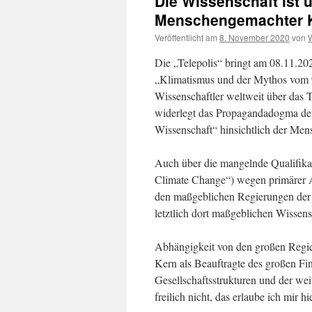
Die Wissenschaft ist 
Menschengemachter 
Veröffentlicht am
8. November 2020
von
W
Die „Telepolis“ bringt am 08.11.20
„Klimatismus und der Mythos vom 9
Wissenschaftler weltweit über da
widerlegt das Propagandadogma der
Wissenschaft“ hinsichtlich der Men
Auch über die mangelnde Qualifik
Climate Change“) wegen primärer 
den maßgeblichen Regierungen der W
letztlich dort maßgeblichen Wissensc
Abhängigkeit von den großen Regier
Kern als Beauftragte des großen Fi
Gesellschaftsstrukturen und der wei
freilich nicht, das erlaube ich mir h