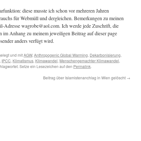
funktion: diese musste ich schon vor mehreren Jahren
rauchs für Webmüll und dergleichen. Bemerkungen zu meinen
ail-Adresse wagrobe@aol.com. Ich werde jede Zuschrift, die
nn im Anhang zu meinem jeweiligen Beitrag auf dieser page
sender anders verfügt wird.
elegt und mit
AGW
,
Anthropogenic Global Warming
,
Dekarbonisierung
,
,
IPCC
,
Klimatismus
,
Klimawandel
,
Menschengemachter Klimawandel
,
hlagwortet. Setze ein Lesezeichen auf den
Permalink
.
Beitrag über Islamistenanchlag in Wien gelöscht
→