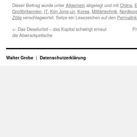
Dieser Beitrag wurde unter
Allgemein
abgelegt und mit
Chiina
,
Großbritannien
,
IT
,
Kim Jong-un
,
Korea
,
Militärtechnik
,
Nordkor
Zölle
verschlagwortet. Setze ein Lesezeichen auf den
Permalink
←
Das Dieselurteil – das Kapital schwingt erneut
Pr
die Abwrackpeitsche
Walter Grobe
Datenschutzerklärung